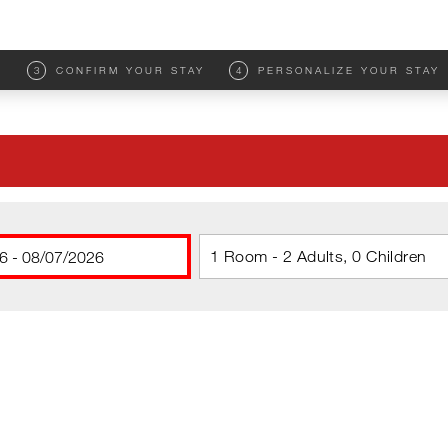
M
3
CONFIRM YOUR STAY
4
PERSONALIZE YOUR STAY
1 Room - 2 Adults, 0 Children