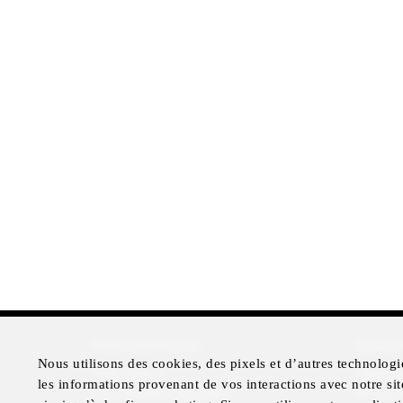
More Information
Disclai
Nous utilisons des cookies, des pixels et d’autres technologi
Press Room
Legal N
les informations provenant de vos interactions avec notre sit
Four Seasons Magazine
Privacy 