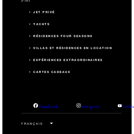
JET PRIVÉ
YACHTS
RÉSIDENCES FOUR SEASONS
VILLAS ET RÉSIDENCES EN LOCATION
EXPÉRIENCES EXTRAORDINAIRES
CARTES CADEAUX
Facebook
Instagram
YouTu