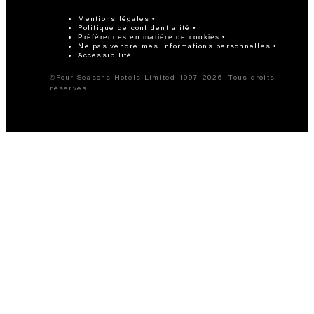
Mentions légales
Politique de confidentialité
Préférences en matière de cookies
Ne pas vendre mes informations personnelles
Accessibilité
©Four Seasons Hotels Limited 1997-2026. Tous droits
réservés.