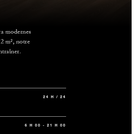
tra modernes
72 m², notre
ntraîner.
24 H / 24
6 H 00 - 21 H 00