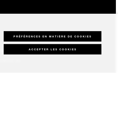
PRÉFÉRENCES EN MATIÈRE DE COOKIES
ACCEPTER LES COOKIES
OUR SEASONS
IDENCES EN
RES
UX