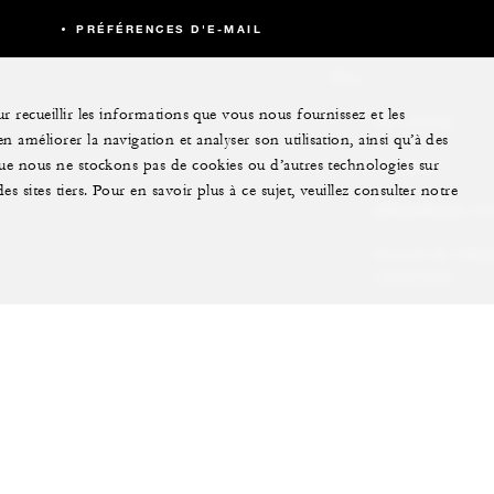
PRÉFÉRENCES D'E-MAIL
Plus
r recueillir les informations que vous nous fournissez et les
JET PRIVÉ
 améliorer la navigation et analyser son utilisation, ainsi qu’à des
 que nous ne stockons pas de cookies ou d’autres technologies sur
YACHTS
s sites tiers. Pour en savoir plus à ce sujet, veuillez consulter notre
RÉSIDENCES F
VILLAS ET RÉS
LOCATION
EXPÉRIENCES
EXTRAORDINAI
CARTES CADEA