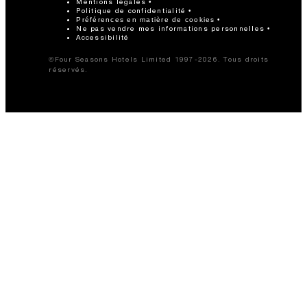
Mentions légales
Politique de confidentialité
Préférences en matière de cookies
Ne pas vendre mes informations personnelles
Accessibilité
©Four Seasons Hotels Limited 1997-2026. Tous droits
réservés.