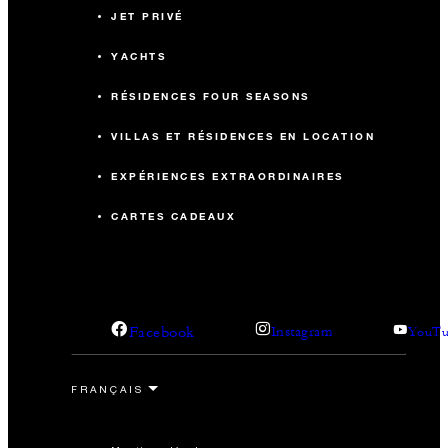
JET PRIVÉ
YACHTS
RÉSIDENCES FOUR SEASONS
VILLAS ET RÉSIDENCES EN LOCATION
EXPÉRIENCES EXTRAORDINAIRES
CARTES CADEAUX
Facebook
Instagram
YouTu