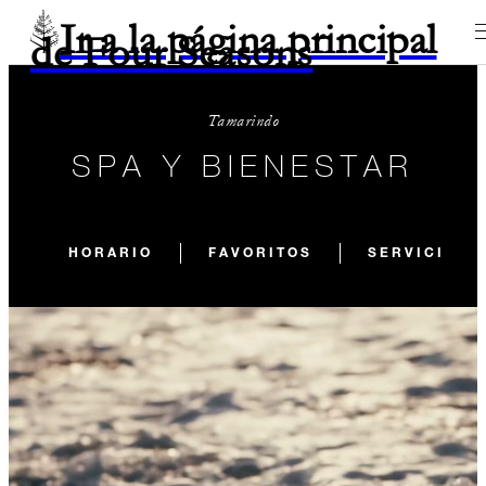
Ir a la página principal
de Four Seasons
Tamarindo
SPA Y BIENESTAR
HORARIO
FAVORITOS
SERVICIOS 