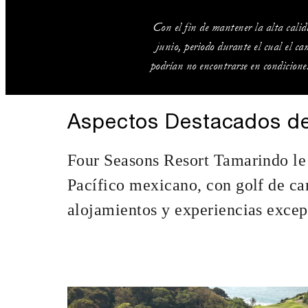
Con el fin de mantener la alta cali
junio, periodo durante el cual el c
podrían no encontrarse en condicion
Aspectos Destacados de
Four Seasons Resort Tamarindo le i
Pacífico mexicano, con golf de cam
alojamientos y experiencias excep