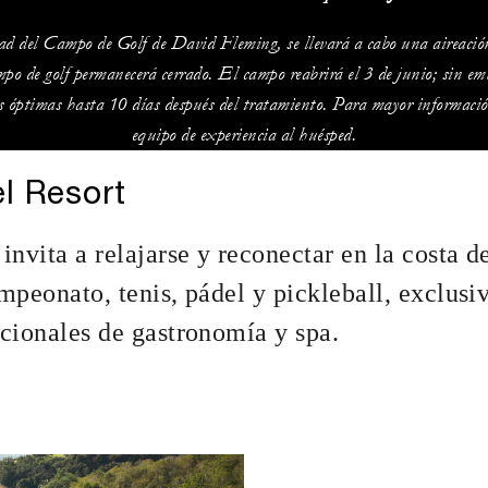
dad del Campo de Golf de David Fleming, se llevará a cabo una aireaci
ampo de golf permanecerá cerrado. El campo reabrirá el 3 de junio; sin em
es óptimas hasta 10 días después del tratamiento. Para mayor informació
equipo de experiencia al huésped.
l Resort
nvita a relajarse y reconectar en la costa d
peonato, tenis, pádel y pickleball, exclusi
cionales de gastronomía y spa.