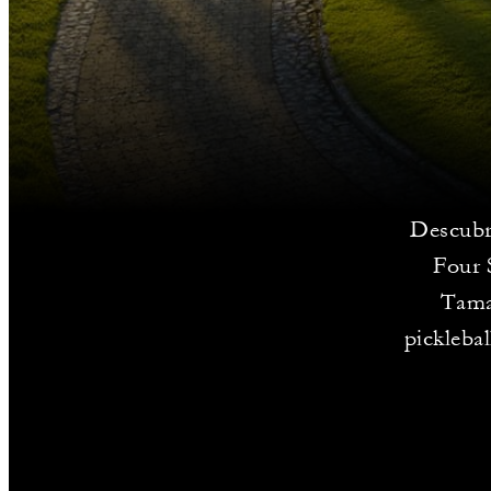
Descubra
Four 
Tamar
picklebal