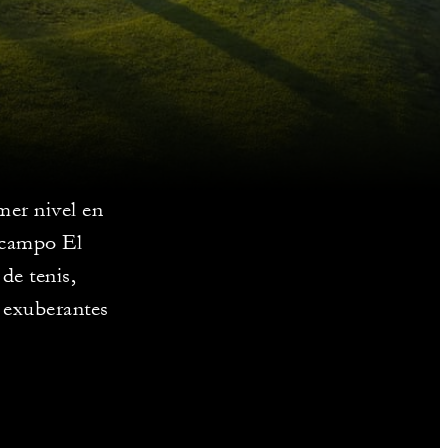
mer nivel en
 campo El
de tenis,
y exuberantes