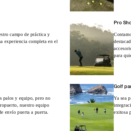
Pro Sh
estro campo de práctica y
Contamos
na experiencia completa en el
destaca
accesori
para qui
Golf pa
os palos y equipo, pero no
Ya sea p
eropuerto, nuestro equipo
integrac
de envío puerta a puerta.
exitosa 