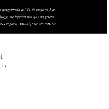
ón programada del 31 de mayo al 2 de
bargo, les informamos que los greens
n, por favor comuníquese con nuestro
el
vos