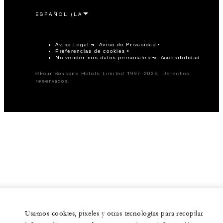
Aviso Legal
Aviso de Privacidad
Preferencias de cookies
No vender mis datos personales
Accesibilidad
©Four Seasons Hotels Limited 1997-2026. Derechos
reservados.
Usamos cookies, pixeles y otras tecnologías para recopilar