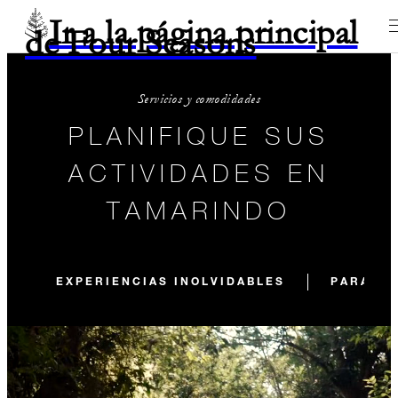
Ir a la página principal
de Four Seasons
Servicios y comodidades
PLANIFIQUE SUS
ACTIVIDADES EN
TAMARINDO
EXPERIENCIAS INOLVIDABLES
PARA NI