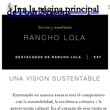
Ir a la página principal
de Four Seasons
Servicios y comodidades
RANCHO LOLA
DESTACADOS DE RANCHO LOLA
EXPERI
UNA VISION SUSTENTABLE
Entretejido en nuestra esencia está el compromiso
con la sostenibilidad, la excelencia culinaria y la
preservación cultural. En el corazón de esta visión se