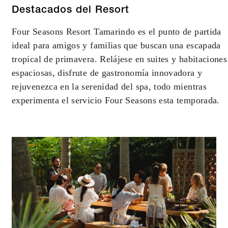
8 AGO. 2026 – 31 DIC. 2027
Destacados del Resort
Four Seasons Resort Tamarindo es el punto de partida
Las ofertas están sujetas a disponibilidad al
ideal para amigos y familias que buscan una escapada
momento de reservar. Podrían aplicarse bloqueos
de fechas y otras restricciones.
tropical de primavera. Relájese en suites y habitaciones
espaciosas, disfrute de gastronomía innovadora y
rejuvenezca en la serenidad del spa, todo mientras
ESTADÍA MÍNIMA:
3 NOCHES
experimenta el servicio Four Seasons esta temporada.
INCLUIDO
Para estancias en habitación: crédito de
USD 100 por estancia
Para estancias en suite o villa: crédito de
USD 250 por estancia