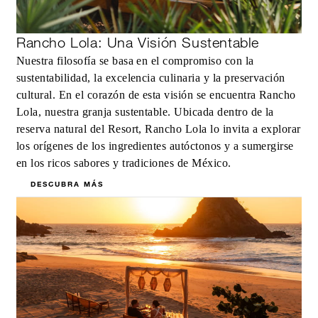
Para estancias en Casa de cuatro
dormitorios con piscina y vistas al mar o
Rancho Lola: Una Visión Sustentable
Casa de seis dormitorios a pie de playa co
Nuestra filosofía se basa en el compromiso con la
piscina: crédito de USD 500 por estancia
sustentabilidad, la excelencia culinaria y la preservación
cultural. En el corazón de esta visión se encuentra Rancho
Lola, nuestra granja sustentable. Ubicada dentro de la
reserva natural del Resort, Rancho Lola lo invita a explorar
los orígenes de los ingredientes autóctonos y a sumergirse
MÁS DETALLES
en los ricos sabores y tradiciones de México.
DESCUBRA MÁS