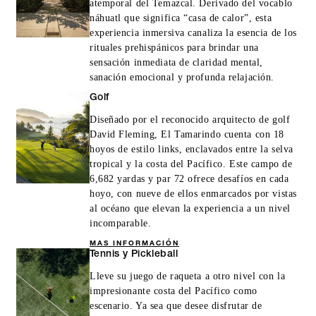
atemporal del Temazcal. Derivado del vocablo
náhuatl que significa “casa de calor”, esta
experiencia inmersiva canaliza la esencia de los
rituales prehispánicos para brindar una
sensación inmediata de claridad mental,
sanación emocional y profunda relajación.
Golf
Diseñado por el reconocido arquitecto de golf
David Fleming, El Tamarindo cuenta con 18
hoyos de estilo links, enclavados entre la selva
tropical y la costa del Pacífico. Este campo de
6,682 yardas y par 72 ofrece desafíos en cada
hoyo, con nueve de ellos enmarcados por vistas
al océano que elevan la experiencia a un nivel
incomparable.
MAS INFORMACIÓN
Tennis y Pickleball
Lleve su juego de raqueta a otro nivel con la
impresionante costa del Pacífico como
escenario. Ya sea que desee disfrutar de