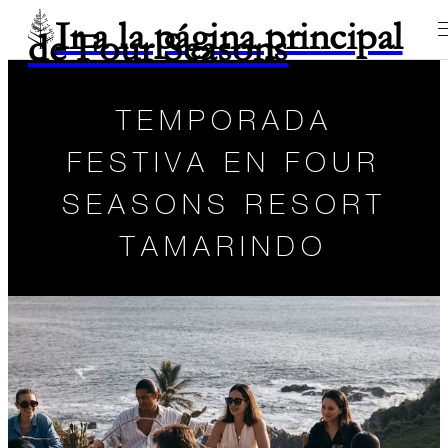
Ir a la página principal
de Four Seasons
TEMPORADA
FESTIVA EN FOUR
SEASONS RESORT
TAMARINDO