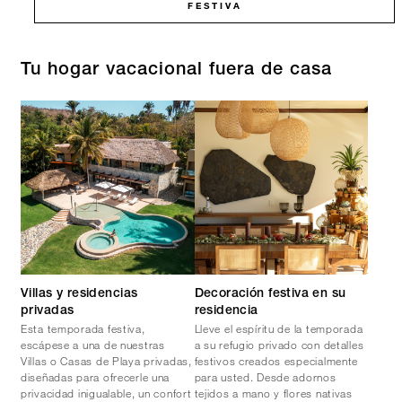
FESTIVA
Tu hogar vacacional fuera de casa
Villas y residencias
Decoración festiva en su
privadas
residencia
Esta temporada festiva,
Lleve el espíritu de la temporada
escápese a una de nuestras
a su refugio privado con detalles
Villas o Casas de Playa privadas,
festivos creados especialmente
diseñadas para ofrecerle una
para usted. Desde adornos
privacidad inigualable, un confort
tejidos a mano y flores nativas