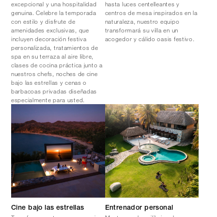
excepcional y una hospitalidad
hasta luces centelleantes y
genuina. Celebre la temporada
centros de mesa inspirados en la
con estilo y disfrute de
naturaleza, nuestro equipo
amenidades exclusivas, que
transformará su villa en un
incluyen decoración festiva
acogedor y cálido oasis festivo.
personalizada, tratamientos de
spa en su terraza al aire libre,
clases de cocina práctica junto a
nuestros chefs, noches de cine
bajo las estrellas y cenas o
barbacoas privadas diseñadas
especialmente para usted.
Cine bajo las estrellas
Entrenador personal