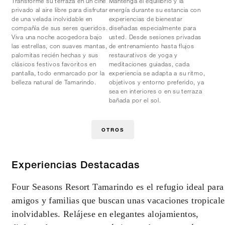
Transforme su terraza en un cine
Mantenga el equilibrio y la
privado al aire libre para disfrutar
energía durante su estancia con
de una velada inolvidable en
experiencias de bienestar
compañía de sus seres queridos.
diseñadas especialmente para
Viva una noche acogedora bajo
usted. Desde sesiones privadas
las estrellas, con suaves mantas,
de entrenamiento hasta flujos
palomitas recién hechas y sus
restaurativos de yoga y
clásicos festivos favoritos en
meditaciones guiadas, cada
pantalla, todo enmarcado por la
experiencia se adapta a su ritmo,
belleza natural de Tamarindo.
objetivos y entorno preferido, ya
sea en interiores o en su terraza
bañada por el sol.
OTROS
Experiencias Destacadas
Four Seasons Resort Tamarindo es el refugio ideal para
amigos y familias que buscan unas vacaciones tropicale
inolvidables. Relájese en elegantes alojamientos,