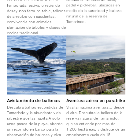
pádel y pickleball, ubicadas en
temporada festiva, ofreciendo
medio de la serenidad y belleza
desayunos farm-to-table, talleres
natural de la reserva de
de arreglos con suculentas,
Tamarindo.
convivencia con animales,
plantación de árboles y clases de
cocina tradicional.
Avistamiento de ballenas
Aventura aérea en paratrike
Descubra bahías escondidas de
Viva la máxima aventura… desde
Tamarindo y la abundante vida
el aire. Descubra la belleza de la
silvestre que las habita A solo
reserva natural de Tamarindo,
unos pasos de la playa, aborde
que se extiende por más de
un recorrido en barco para la
1,200 hectáreas, y disfrute de un
observación de ballenas y viva
emocionante vuelo de 15