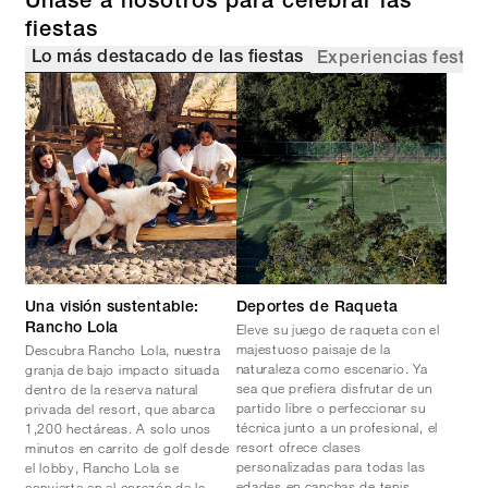
Únase a nosotros para celebrar las
fiestas
Lo más destacado de las fiestas
Experiencias festiv
Una visión sustentable:
Deportes de Raqueta
Eleve su juego de raqueta con el
Rancho Lola
majestuoso paisaje de la
Descubra Rancho Lola, nuestra
naturaleza como escenario. Ya
granja de bajo impacto situada
sea que prefiera disfrutar de un
dentro de la reserva natural
partido libre o perfeccionar su
privada del resort, que abarca
técnica junto a un profesional, el
1,200 hectáreas. A solo unos
resort ofrece clases
minutos en carrito de golf desde
personalizadas para todas las
el lobby, Rancho Lola se
edades en canchas de tenis,
convierte en el corazón de la