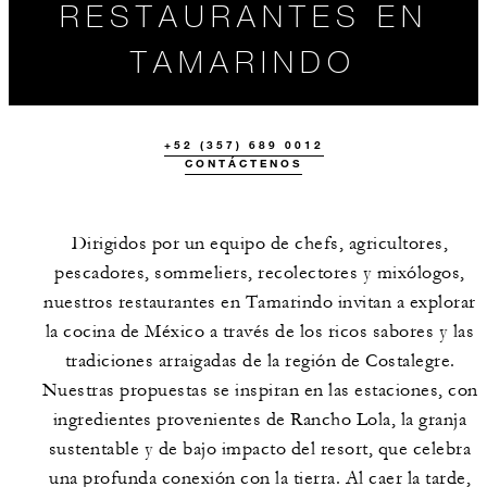
RESTAURANTES EN
TAMARINDO
+52 (357) 689 0012
CONTÁCTENOS
Dirigidos por un equipo de chefs, agricultores,
pescadores, sommeliers, recolectores y mixólogos,
nuestros restaurantes en Tamarindo invitan a explorar
GASTRONOMÍA
UBICACIÓN
la cocina de México a través de los ricos sabores y las
EN FOUR
SEASONS
tradiciones arraigadas de la región de Costalegre.
RESORT
TAMARINDO
Nuestras propuestas se inspiran en las estaciones, con
ingredientes provenientes de Rancho Lola, la granja
sustentable y de bajo impacto del resort, que celebra
una profunda conexión con la tierra. Al caer la tarde,