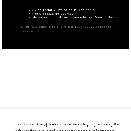
Aviso Legal
Aviso de Privacidad
Preferencias de cookies
No vender mis datos personales
Accesibilidad
©Four Seasons Hotels Limited 1997-2026. Derechos
reservados.
Usamos cookies, pixeles y otras tecnologías para recopilar