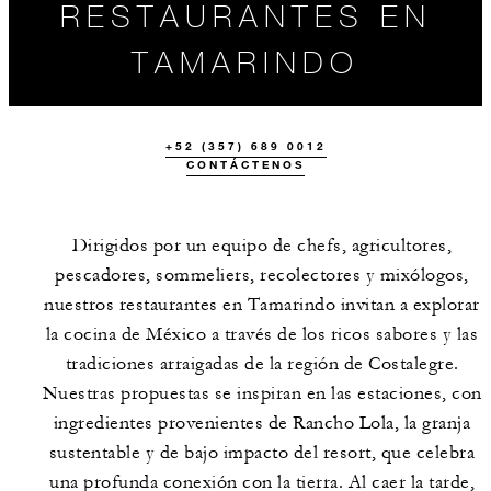
RESTAURANTES EN
TAMARINDO
+52 (357) 689 0012
CONTÁCTENOS
Dirigidos por un equipo de chefs, agricultores,
pescadores, sommeliers, recolectores y mixólogos,
nuestros restaurantes en Tamarindo invitan a explorar
GASTRONOMÍA
UBICACIÓN
la cocina de México a través de los ricos sabores y las
EN FOUR
SEASONS
tradiciones arraigadas de la región de Costalegre.
RESORT
TAMARINDO
Nuestras propuestas se inspiran en las estaciones, con
ingredientes provenientes de Rancho Lola, la granja
sustentable y de bajo impacto del resort, que celebra
una profunda conexión con la tierra. Al caer la tarde,