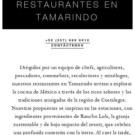
RESTAURANTES EN
TAMARINDO
+52 (357) 689 0012
CONTÁCTENOS
Dirigidos por un equipo de chefs, agricultores,
pescadores, sommeliers, recolectores y mixólogos,
nuestros restaurantes en Tamarindo invitan a explorar
GASTRONOMÍA
UBICACIÓN
la cocina de México a través de los ricos sabores y las
EN FOUR
SEASONS
tradiciones arraigadas de la región de Costalegre.
RESORT
TAMARINDO
Nuestras propuestas se inspiran en las estaciones, con
ingredientes provenientes de Rancho Lola, la granja
sustentable y de bajo impacto del resort, que celebra
una profunda conexión con la tierra. Al caer la tarde,