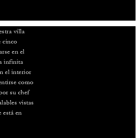
tra villa
e cinco
arse en el
 infinita
 el interior
sentirse como
por su chef
alables vistas
e está en