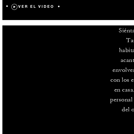
VER EL VIDEO
Siént
Ta
habit
acant
envolven
con los 
en casa
personal 
del 