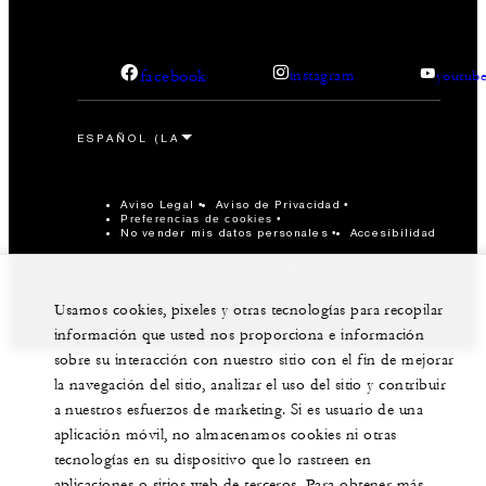
facebook
instagram
youtub
Aviso Legal
Aviso de Privacidad
Preferencias de cookies
No vender mis datos personales
Accesibilidad
©Four Seasons Hotels Limited 1997-2026. Derechos
reservados.
Usamos cookies, pixeles y otras tecnologías para recopilar
información que usted nos proporciona e información
sobre su interacción con nuestro sitio con el fin de mejorar
la navegación del sitio, analizar el uso del sitio y contribuir
a nuestros esfuerzos de marketing. Si es usuario de una
aplicación móvil, no almacenamos cookies ni otras
tecnologías en su dispositivo que lo rastreen en
aplicaciones o sitios web de terceros. Para obtener más