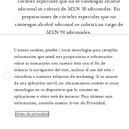
cócteles especiales que no se contengan alcohol
adicional se cobrará de MXN 30 adicionales. En
preparaciones de cócteles especiales que no
contengan alcohol adicional se cobrará un cargo de
MXN 90 adicionales.
Usamos cookies, pixeles y otras tecnologías para recopilar
Aceptamos pagos en efectivos, tarjetas de crédito y
información que usted nos proporciona e información
tarjetas de débito. Precio en moneda nacional | IVA
sobre su interacción con nuestro sitio con el fin de
incluido | Servicio no obligatorio
mejorar la navegación del sitio, analizar el uso del sitio y
contribuir a nuestros esfuerzos de marketing. Si es usuario
de una aplicación móvil, no almacenamos cookies ni otras
tecnologías en su dispositivo que lo rastreen en
aplicaciones o sitios web de terceros. Para obtener más
información, consulte nuestro Aviso de Privacidad.
Aviso de privacidad