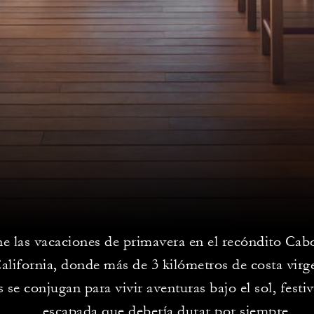
e las vacaciones de primavera en el recóndito Cabo
alifornia, donde más de 3 kilómetros de costa virg
 se conjugan para vivir aventuras bajo el sol, festi
escapada que debería durar por siempre.