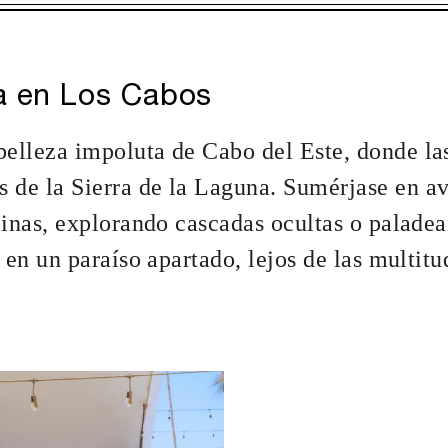
AS FECHAS SELECCIONADAS ENTRE
31 DIC. 2026
tas a disponibilidad al momento de reservar. Podrían aplicarse bloqueos d
a en Los Cabos
:
3 NOCHES
ESTADÍA MÁXIMA:
30 NOCHES
belleza impoluta de Cabo del Este, donde la
 de la Sierra de la Laguna. Sumérjase en a
alinas, explorando cascadas ocultas o palade
o en un paraíso apartado, lejos de las multitu
 y vuelta entre el aeropuerto y el
Servicio personal
rante la estadía
seleccionar activ
para dos huéspedes por dormitorio
Alojamiento en un
privada y cocina
istente personal