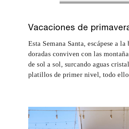
VÁLIDA PARA L
6 AGO. 2026 – 
Las ofertas están suje
Vacaciones de primaver
ESTADÍA MÍNIMA
Esta Semana Santa, escápese a la 
doradas conviven con las montañas
de sol a sol, surcando aguas crist
INCLUIDO
platillos de primer nivel, todo ell
Transporte de ida
Resort una vez du
Desayuno diario 
Servicio de un as