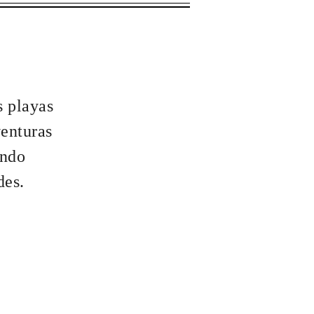
e fechas y otras restricciones.
s playas
venturas
ando
des.
izado para elaborar un itinerario,
idades y reservar restaurantes
a residencia o villa con piscina