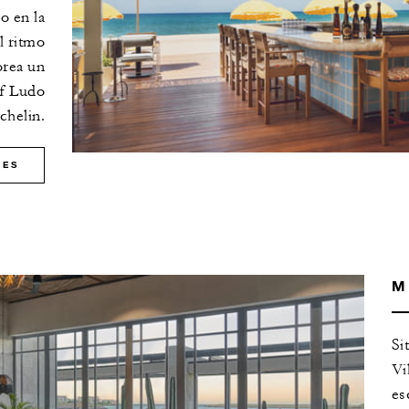
o en la
l ritmo
orea un
ef Ludo
chelin.
LES
M
Si
Vi
es