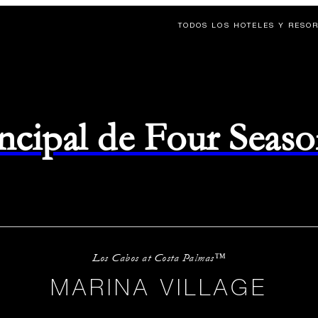
TODOS LOS HOTELES Y RESO
rincipal de Four Seas
Los Cabos at Costa Palmas™
MARINA VILLAGE