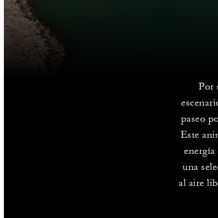
Por 
escenari
paseo po
Este ani
energía
una sele
al aire l