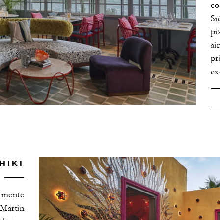
co
Si
pi
ai
pr
ex
HIKI
almente
 Martin