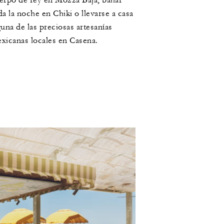
erpo de rey en Mozza Baja, bailar
da la noche en Chiki o llevarse a casa
guna de las preciosas artesanías
xicanas locales en Casena.