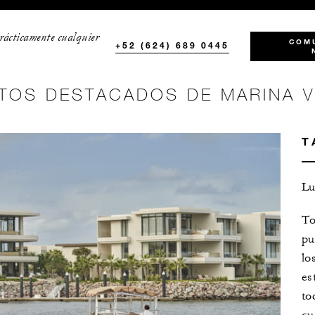
rácticamente cualquier
COM
+52 (624) 689 0445
TOS DESTACADOS DE MARINA V
T
Lu
To
pu
lo
es
to