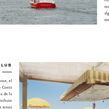
cu
to
al
me
CLUB
ine, el
e Costa
a de la
isfrute
la arena