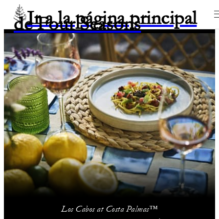
Ir a la página principal
de Four Seasons
Los Cabos at Costa Palmas™