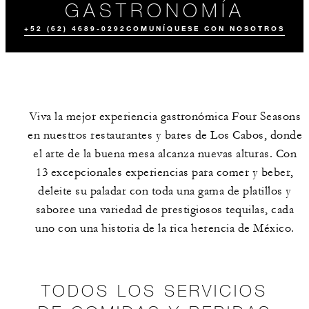
GASTRONOMÍA
+52 (62) 4689-0292
COMUNÍQUESE CON NOSOTROS
Viva la mejor experiencia gastronómica Four Seasons
en nuestros restaurantes y bares de Los Cabos, donde
el arte de la buena mesa alcanza nuevas alturas. Con
13 excepcionales experiencias para comer y beber,
deleite su paladar con toda una gama de platillos y
TODOS LOS
VIVENCIAS
SERVICIOS DE
CULINARIAS
COMIDAS Y
saboree una variedad de prestigiosos tequilas, cada
BEBIDAS
uno con una historia de la rica herencia de México.
TODOS LOS SERVICIOS