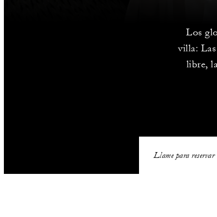
Los glo
villa: La
libre, 
Llame para reservar