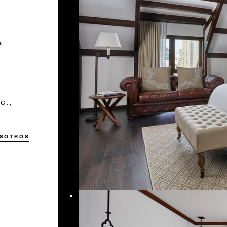
A
C.,
OSOTROS