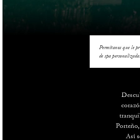
Permítanos que le pr
de spa personalizada
Descub
corazó
tranqui
Porteño,
Así 