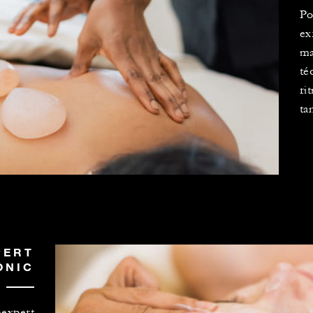
Po
ex
ma
té
ri
ta
PERT
ONIC
expert