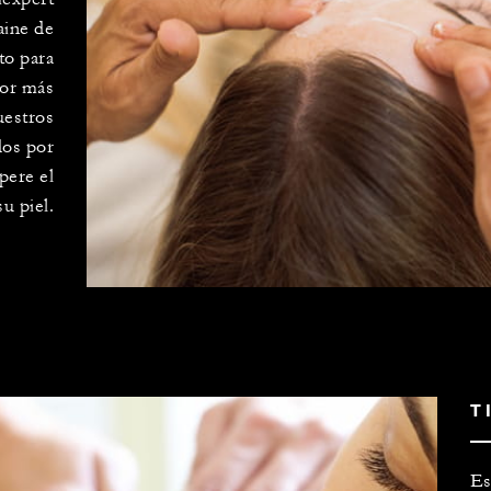
ine de
to para
por más
uestros
dos por
pere el
u piel.
T
Es