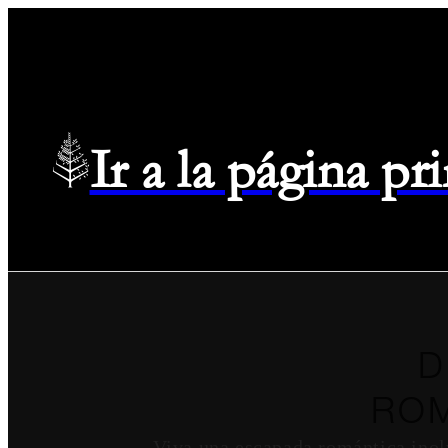
Ir a la página p
D
ROM
Viva una escapada romántica inol