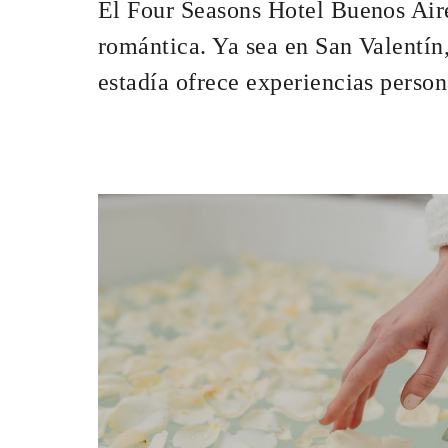
El Four Seasons Hotel Buenos Aire
romántica. Ya sea en San Valentín
INCLUIDO
estadía ofrece experiencias person
Desayuno bufet d
MÁS DETALLES