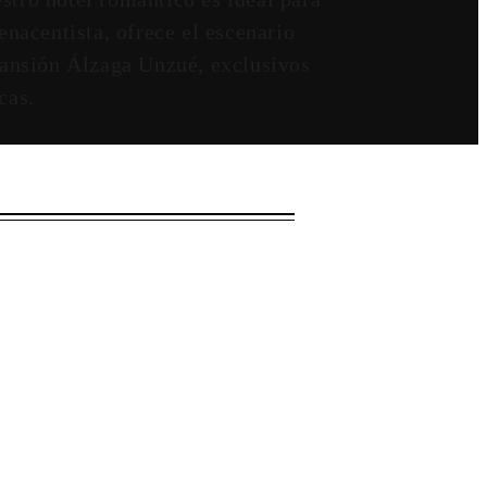
enacentista, ofrece el escenario
Mansión Álzaga Unzué, exclusivos
cas.