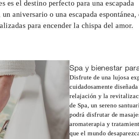
s es el destino perfecto para una escapada
, un aniversario o una escapada espontánea,
alizadas para encender la chispa del amor.
iario para dos en Elena
Spa y bienestar par
Disfrute de una lujosa ex
cuidadosamente diseñada 
relajación y la revitaliza
de Spa, un sereno santuar
podrá disfrutar de masajes
aromaterapia y tratamient
que el mundo desaparezca 