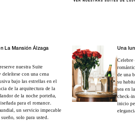
VER NUESTRAS SUITES DE LUJ
en La Mansión Álzaga
Una lun
Celebre 
reserve nuestra Suite
romántic
 deleítese con una cena
de una b
iva bajo las estrellas en el
su habit
ia de la arquitectura de la
sea en l
landor de la noche porteña,
check-in
diseñada para el romance.
inicio p
mundial, un servicio impecable
eleganci
 sueño, solo para usted.