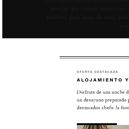
parejas que buscan momentos esp
perfecto para lunas de miel, an
tra
OFERTA DESTACADA
ALOJAMIENTO 
Disfrute de una noche d
un desayuno preparado p
destacados chefs: la for
T
DETALLES