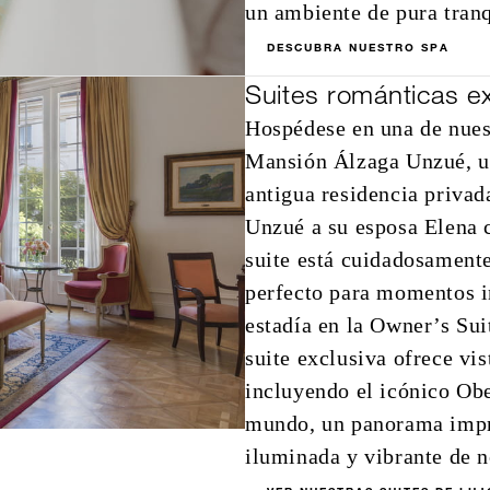
un ambiente de pura tranq
DESCUBRA NUESTRO SPA
Suites románticas e
Hospédese en una de nuest
Mansión Álzaga Unzué, un
antigua residencia privad
Unzué a su esposa Elena 
suite está cuidadosamente
perfecto para momentos in
estadía en la Owner’s Suit
suite exclusiva ofrece vi
incluyendo el icónico Obe
mundo, un panorama impre
iluminada y vibrante de 