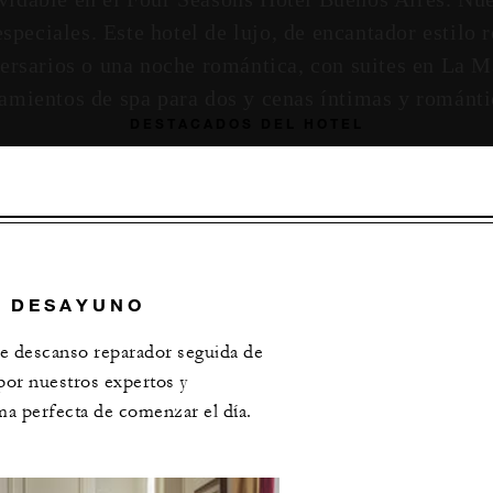
eciales. Este hotel de lujo, de encantador estilo r
iversarios o una noche romántica, con suites en La 
tamientos de spa para dos y cenas íntimas y románti
DESTACADOS DEL HOTEL
Y DESAYUNO
e descanso reparador seguida de
or nuestros expertos y
ma perfecta de comenzar el día.
ODAS LAS OFERTAS