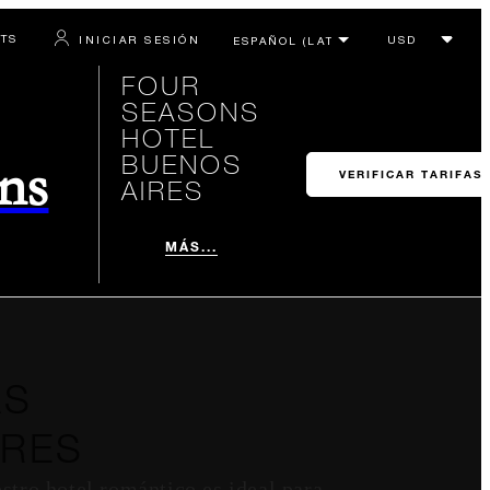
RTS
INICIAR SESIÓN
FOUR
SEASONS
HOTEL
BUENOS
ons
VERIFICAR TARIFAS
AIRES
MÁS...
ÁS
IRES
tro hotel romántico es ideal para