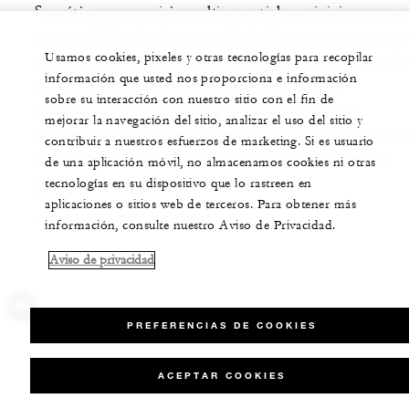
Sumérjase en un viaje multisensorial que inicia con una
suave exfoliación de cacao, diseñada para renovar su pie
Usamos cookies, pixeles y otras tecnologías para recopilar
despertar sus sentidos. Continúe con una envoltura tibi
información que usted nos proporciona e información
de cacao del Amazonas, naturalmente rico en
sobre su interacción con nuestro sitio con el fin de
antioxidantes, y finalice con un masaje corporal
mejorar la navegación del sitio, analizar el uso del sitio y
infusionado con esencias amazónicas de cacao. Este rit
contribuir a nuestros esfuerzos de marketing. Si es usuario
favorece su relajación, eleva su ánimo y le brinda una
de una aplicación móvil, no almacenamos cookies ni otras
profunda sensación de bienestar
tecnologías en su dispositivo que lo rastreen en
aplicaciones o sitios web de terceros. Para obtener más
150 MINUTOS, USD 350
información, consulte nuestro Aviso de Privacidad.
Aviso de privacidad
PREFERENCIAS DE COOKIES
ACEPTAR COOKIES