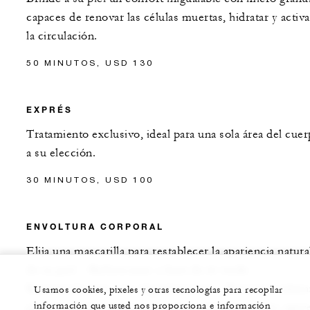
capaces de renovar las células muertas, hidratar y activa
la circulación.
50 MINUTOS, USD 130
EXPRÉS
Tratamiento exclusivo, ideal para una sola área del cue
a su elección.
30 MINUTOS, USD 100
ENVOLTURA CORPORAL
Elija una mascarilla para restablecer la apariencia natura
de su piel. - Refrescante: a base de té verde -
Remineralizante: con oligoelementos - Rejuvenecedora
Usamos cookies, pixeles y otras tecnologías para recopilar
información que usted nos proporciona e información
granada y piña - Liberar tensión o dolor muscular: agav