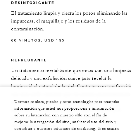
DESINTOXICANTE
El tratamiento limpia y cierra los poros eliminando las
impurezas, el maquillaje y los residuos de la
contaminación.
60 MINUTOS, USD 195
REFRESCANTE
Un tratamiento revitalizante que inicia con una limpiez
delicada y una exfoliación suave para revelar la
luminosidad natural de la piel. Continúa con tonificació
una mascarilla calmante que reconforta profundamente
rostro. La experiencia culmina con productos
Usamos cookies, pixeles y otras tecnologías para recopilar
información que usted nos proporciona e información
intensamente hidratantes que ayudan a preservar la
sobre su interacción con nuestro sitio con el fin de
humedad, dejando la piel fresca, equilibrada y
mejorar la navegación del sitio, analizar el uso del sitio y
visiblemente radiante.
contribuir a nuestros esfuerzos de marketing. Si es usuario