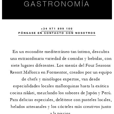
GASTRONOMÍA
+34 971 899 100
PÓNGASE EN CONTACTO CON NOSOTROS
En un escondite mediterráneo tan íntimo, descubra
una extraordinaria variedad de comidas y bebidas, con
siete lugares diferentes. Los menús del Four Seasons
TODOS LOS
EVENTOS
DESTACADOS
Resort Mallorca en Formentor, creados por un equipo
SERVICIOS DE
ALIMENTOS Y
de chefs y mixólogos expertos, van desde
BEBIDAS
especialidades locales mallorquinas hasta la exótica
cocina nikkei, mezclando los sabores de Japón y Perú.
Para delicias especiales, deléitese con pasteles locales,
helados artesanales y los cócteles más creativos junto
a la piscina.