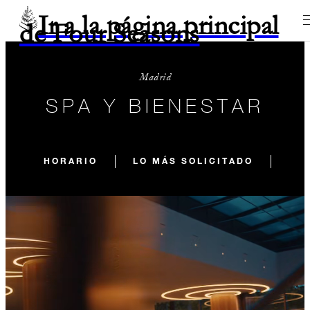
Ir a la página principal
de Four Seasons
Madrid
SPA Y BIENESTAR
HORARIO
LO MÁS SOLICITADO
SER