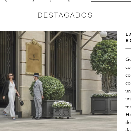
DESTACADOS
L
E
Ga
co
co
co
un
in
ma
He
di
di