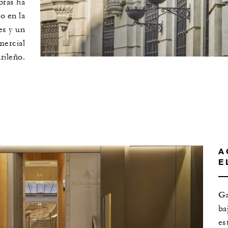
pras ha
o en la
es y un
mercial
rileño.
A
E
Ga
ba
es