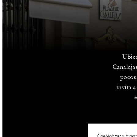
Ubica
Canalejas
pocos 
invita 
e
Contáctenos y le org