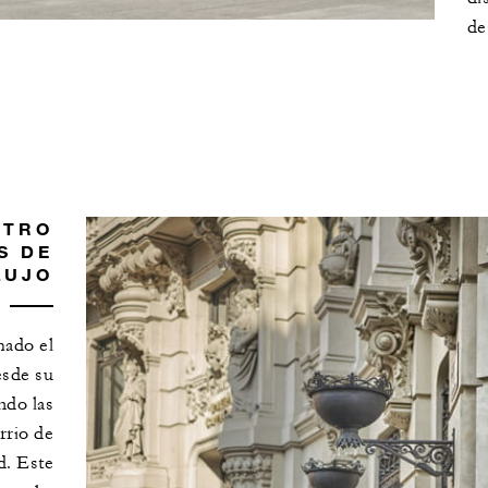
de
NTRO
S DE
LUJO
mado el
esde su
ndo las
rrio de
d. Este