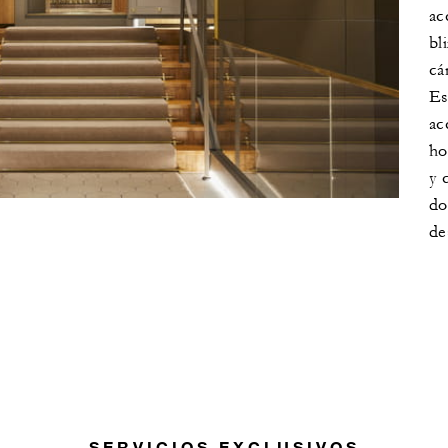
ac
bl
cá
Es
ac
ho
y 
do
de
SERVICIOS EXCLUSIVOS