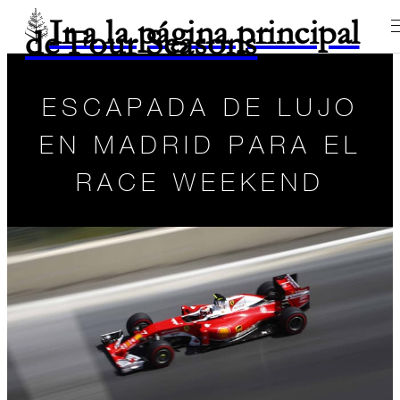
Ir a la página principal
de Four Seasons
ESCAPADA DE LUJO
EN MADRID PARA EL
RACE WEEKEND