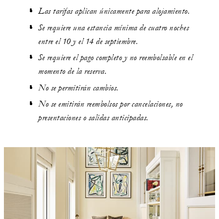
de la reserva. Pueden aplicarse restricciones de
Las tarifas aplican únicamente para alojamiento.
fechas y de otro tipo.
Se requiere una estancia mínima de cuatro noches
entre el 10 y el 14 de septiembre.
ESTANCIA MÍNIMA:
Se requiere el pago completo y no reembolsable en el
1 NOCHE
momento de la reserva.
ESTANCIA MÁXIMA:
14 NOCHES
No se permitirán cambios.
No se emitirán reembolsos por cancelaciones, no
presentaciones o salidas anticipadas.
MÁS DETALLES