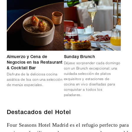
Almuerzo y Cena de
Sunday Brunch
Déjese sorprender cada domingo
Negocios en Isa Restaurant
con un Brunch excepcional: una
& Cocktail Bar
cuidada selección de platos
Disfrute de la deliciosa cocina
exquisitos y estaciones de
asiática de Isa con una selección
cocina en vivo diseñadas para
de menús especiales.
conquistar a todos los
paladares.
Destacados del Hotel
Four Seasons Hotel Madrid es el refugio perfecto para