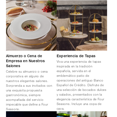
Almuerzo o Cena de
Experiencia de Tapas
Viva una experiencia de tapas
Empresa en Nuestros
inspirada en la tradición
Salones
española, servida en el
Celebre su almuerzo o cena
emblemático patio de
corporativa en alguno de
operaciones del antiguo Banco
nuestros elegantes salones.
Español de Crédito. Disfrute de
Sorprenda a sus invitados con
una selección de bocados dulces
una exquisita propuesta
y salados, presentados con la
gastronómica, siempre
elegancia característica de Four
acompañada del servicio
Seasons. Incluye una copa de
impecable que define a Four
cava.
Seasons.