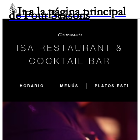
Ir a la página principal
de Four Seasons
Gastronomía
ISA RESTAURANT &
COCKTAIL BAR
HORARIO
MENÚS
PLATOS ESTREL
CLOSED