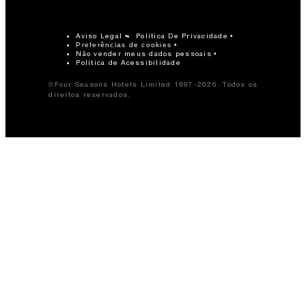
Aviso Legal
Política De Privacidade
Preferências de cookies
Não vender meus dados pessoais
Política de Acessibilidade
©Four Seasons Hotels Limited 1997-2026. Todos os
direitos reservados.