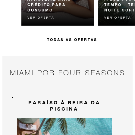
CRÉDITO PARA
TEMPO – T
CONSUMO
NOITE COR
VER OFERTA
VER OFERTA
Experimente algo inesquecível
Receba a terceira
com crédito para você gastar
elevando sua estadia.
TODAS AS OFERTAS
MIAMI POR FOUR SEASONS
PARAÍSO À BEIRA DA
PISCINA