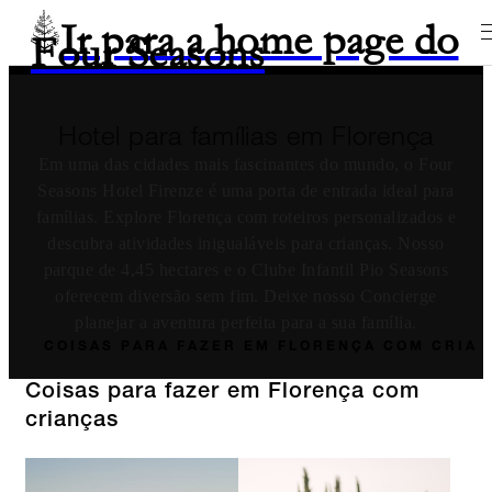
Ir para a home page do
Four Seasons
Hotel para famílias em Florença
Em uma das cidades mais fascinantes do mundo, o Four
Seasons Hotel Firenze é uma porta de entrada ideal para
famílias. Explore Florença com roteiros personalizados e
descubra atividades inigualáveis para crianças. Nosso
parque de 4,45 hectares e o Clube Infantil Pio Seasons
oferecem diversão sem fim. Deixe nosso Concierge
planejar a aventura perfeita para a sua família.
COISAS PARA FAZER EM FLORENÇA COM CRIA
Coisas para fazer em Florença com
crianças