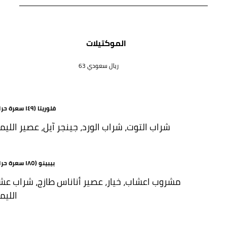
الموكتيلات
63 ريال سعودي
فلوريتا (١٤٩ سعرة حرارية)
شراب التوت، شراب الورد، جينجر آيل، عصير الليم
بيبينو (١٨٥ سعرة حرارية)
مشروب اعشاب، خيار، عصير أناناس طازج، شراب عش
الليم