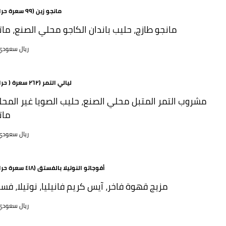
مانجو زين (٩٩ سعرة حرارية)
مانجو طازج، حليب باندان الكاجو محلي الصنع، مات
67 ريال سعود
ليالي التمر (٢٦٢ سعرة ( حرارية)
مشروب التمر المتبل محلي الصنع، حليب الصويا غير المحل
مات
63 ريال سعود
أفوجاتو النوتيلا بالفستق (٤١٨ سعرة حرارية)
مزيج قهوة فاخر، آيس كريم فانيليا، نوتيلا، فس
74 ريال سعود