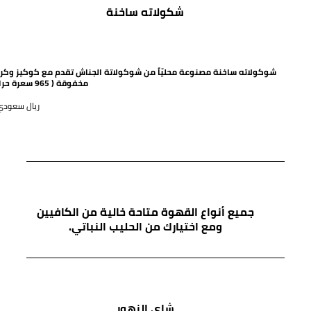
شكولاته ساخنة
شوكولاته ساخنة مصنوعة محليّاً من شوكولاتة الجناش تقدم مع كوكيز وكر
مخفوقة ( 965 سعرة حرارية)
63 ريال سعود
جميع أنواع القهوة متاحة خالية من الكافيين
ومع اختيارك من الحليب النباتي.
شاي الزهور