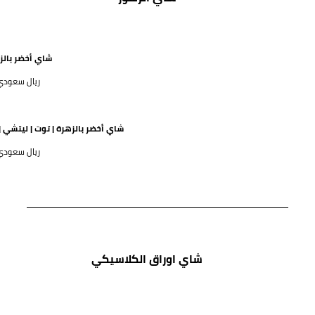
شاي أخضر بالز
75 ريال سعود
شاي أخضر بالزهرة | توت | ليتشي |
69 ريال سعود
شاي اوراق الكلاسيكي