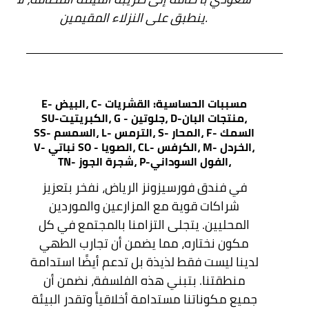
ينطبق على النزلاء المقيمين.
مسببات الحساسية: القشريات -C ،البيض -E
،منتجات البان-D ،جلوتين - G ،الكبريتيت-SU
السمك -F ،المحار -S ،الترمس -L ،السمسم -SS
،الخردل -M ،الكرفس -CL ،الصويا - SO نباتي -V
،الفول السوداني-P ،شجرة الجوز -TN
في فندق فورسيزونز الرياض، نفخر بتعزيز
شراكات قوية مع المزارعين والموردين
المحليين. يتجلى التزامنا بالمجتمع في كل
مكون نختاره، مما يضمن أن تجارب الطهي
لدينا ليست فقط لذيذة بل تدعم أيضًا استدامة
منطقتنا. بتبني هذه الفلسفة، نضمن أن
جميع مكوناتنا مستدامة أخلاقياً وتقدر البيئة