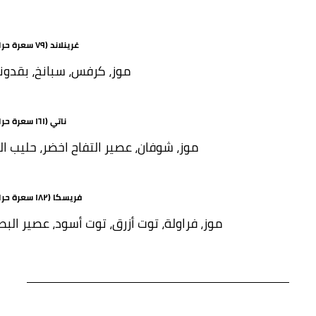
غرينلاند (٧٩ سعرة حرارية)
موز، كرفس، سبانخ، بقدو
ناتي (١٦١ سعرة حرارية)
موز، شوفان، عصير التفاح اخضر، حليب الل
فريسكا (١٨٢ سعرة حرارية)
موز، فراولة، توت أزرق، توت أسود، عصير البط