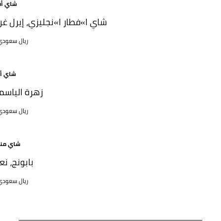
شاي أ
شاي ا»فطار ا»نجليزي، إيرل غر
58 ريال سعود
شاي أ
زهرة الياسم
63 ريال سعود
شاي من
بابونج، نع
58 ريال سعود