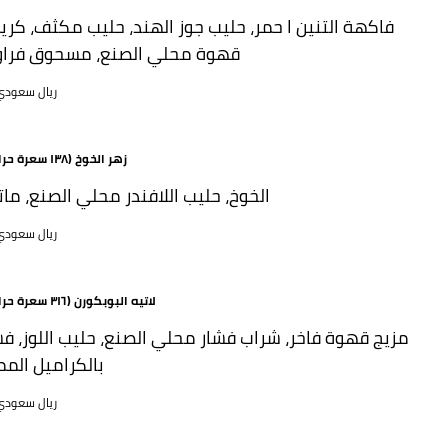
فاكهة التنين ا حمر، حليب جوز الهند، حليب مكثف، كري
قهوة محلي الصنع، مسحوق فراو
71 ريال سعود
زهر الخوخ (١٣٨ سعرة حرارية)
الخوخ، حليب اللافندر محلي الصنع، مات
67 ريال سعود
لاتيه البوبكورن (٣١٦ سعرة حرارية)
مزيج قهوة فاخر، شراب فشار محلي الصنع، حليب اللوز، فش
بالكراميل المم
63 ريال سعود