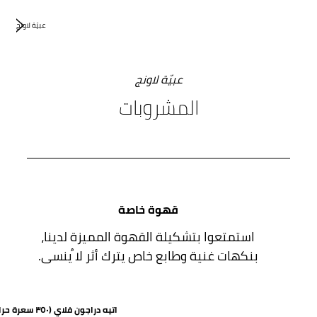
عبيّة لاونج
عبيّة لاونج
المشروبات
قهوة خاصة
استمتعوا بتشكيلة القهوة المميزة لدينا،
بنكهات غنية وطابع خاص يترك أثر لا ُينسى.
اتيه دراجون فلاي (٣٥٠ سعرة حرارية)