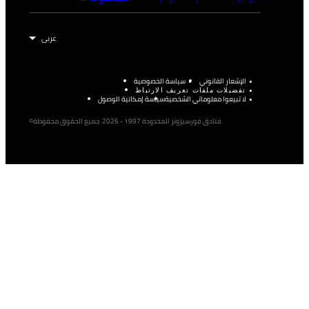
الإشعار القانوني
سياسة الخصوصية
تفضيلات ملفات تعريف الارتباط
لا تبيعوا معلوماتي الشخصية
سياسة إمكانية الوصول
©فنادق فورسيزونز المحدودة 1997 - 2026. جميع الحقوق محفوظة.