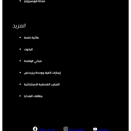
مجلة فورسيزونز
المزيد
طائرة خاصة
اليخوت
مباني الإقامة
إيجارات الفيلا ووحدة ريزيدنس
التجارب الفندقية الاستثنائية
بطاقات الهدايا
إنستجرام
فيسبوك
يوتيوب