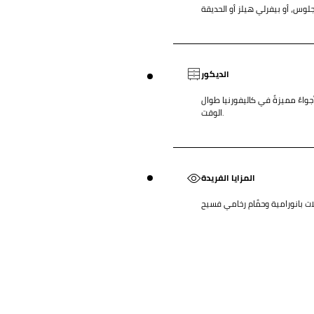
لوس، أو بيفرلي هيلز أو الحديقة
الديكور
جواءً مميزةً في كاليفورنيا طوال
الوقت.
المزايا الفريدة
ت بانورامية وحمَّام رخامي فسيح