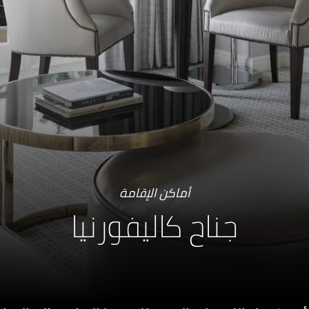
أماكن الإقامة
جناح كاليفورنيا