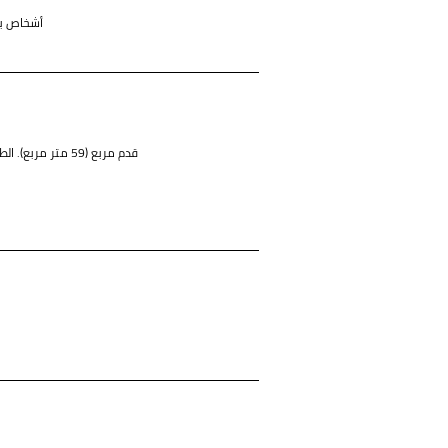
3 أشخاص ب
630 قدم مربع (59 متر مربع). الطابق الثاني إلى الخامس عشر