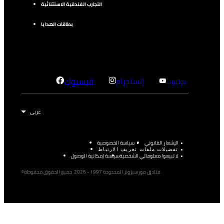
التجارب الفندقية الاستثنائية
بطاقات الهدايا
إنستجرام
فيسبوك
يوتيوب
الإشعار القانوني
سياسة الخصوصية
تفضيلات ملفات تعريف الارتباط
لا تبيعوا معلوماتي الشخصية
سياسة إمكانية الوصول
©فنادق فورسيزونز المحدودة 1997 - 2026. جميع الحقوق محفوظة.