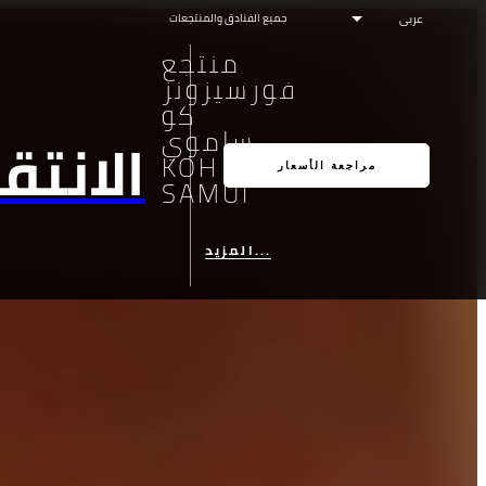
جميع الفنادق والمنتجعات
منتجع
فورسيزونز
كو
ساموي
الانتق
KOH
مراجعة الأسعار
SAMUI
المزيد...