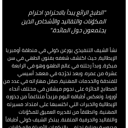
"الطبخ الرائع يبدأ بالاحترام؛ احترام
المكوّنات والتقاليد والأشخاص الذين
يجتمعون حول المائدة."
نشأ الشيف التنفيذي يورغن كولي في منطقة أومبريا
الإيطالية، حيث اكتشف شغفه بفنون الطهي في سن
مبكرة، وبدأ رحلته في عالم الطهو وهو في الرابعة
عشرة من عمره. وبعد تخرّجه في معهد أسيسي
للفندقة والخدمات المهنية، صقل مهاراته في عدد من
المطابخ الحائزة على نجوم ميشلان في مختلف أنحاء
أوروبا. وتعكس أطباقه اليوم مزيجاً متناغماً من جذوره
الإيطالية والخبرات التي اكتسبها على امتداد مسيرته
المهنية. وانطلاقاً من تقديره العميق للمكوّنات
والتقاليد والحرفية المتقنة، يبتكر الشيف كولي أطباقاً
مدروسة بعناية تحتفي بالنكهات الأصيلة والمكوّنات