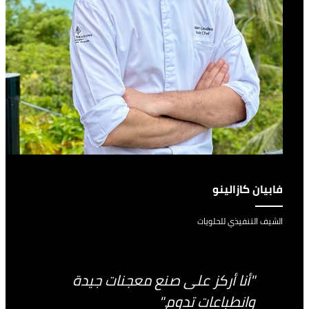
فابيان كازالينو
الشيف التنفيذي للحلويات
"أنا أركز على صنع معجنات جيدة
وانطباعات تدوم."