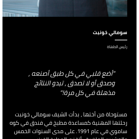
سومالي خونبت
رئيس الطهاة
"أضع قلبي في كل طبق أصنعه ،
وصدق أو لا تصدق ، تبدو النتائج
مذهلة في كل مرة!"
مستوحاة من أختها ، بدأت الشيف سومالي خونبت
رحلتها المهنية كمساعدة مطبخ في فندق في كوه
ساموي في عام 1991. على مدى السنوات الخمس