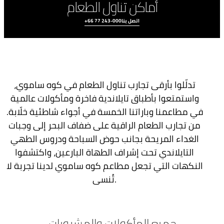
أماكن تناول الطعام
اتصل بنا
+66 77 243-000
تدلّلوا بأرقى تجارب تناول الطعام في كوه ساموي،
واستمتعوا بأطباق تايلاندية فاخرة ومأكولات عالمية
في مطاعمنا وباراتنا الخمسة في أجواء شاطئية خلّابة.
من تجارب الطعام الراقية على ضفاف البحر إلى وجبات
الغداء المريحة بجانب حوض السباحة ودروس الطهي
اتصل بنا
الفعاليات
تجارب الطهي
التايلاندي تحت إشراف الطهاة البارعين، واكتشفوا
النكهات التي تجعل مطاعم كوه ساموي لدينا تجربة لا
تُنسى.
جميع المأكولات والمشروبات