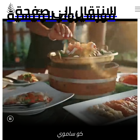
الانتقال إلى صفحة
فورسيزونز الرئيسية
كو ساموي