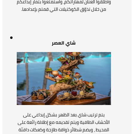
وأطلقوا العنان لمهاراتكم، واستمتعوا بثمار إبداعكم
من خلال تذوّق الكوكتيلات التي قمتم بإعدادها.
شاي العصر
يتم ترتيب شاي بعد الظهر بشكل إبداعي على
الأخشاب الطافية ويتم تقديمه مع إطلالة رائعة على
المحيط ، ويضم شطائر ذواقة طازجة وكعكات دافئة