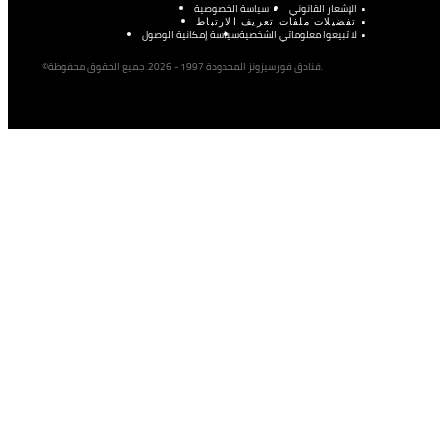
الإشعار القانوني
سياسة الخصوصية
تفضيلات ملفات تعريف الارتباط
لا تبيعوا معلوماتي الشخصية
سياسة إمكانية الوصول
©فنادق فورسيزونز المحدودة 1997 - 2026. جميع الحقوق محفوظة.